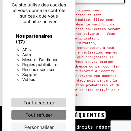
Ce site utilise des cookies
et vous donne le contrôle
** Les données personnelles communiquées sont
nécessaires aux fins de vous contacter et sont
sur ceux que vous
enregistrées dans un fichier informatisé. Elles sont
souhaitez activer
destinées à et ses sous-traitants dans le seul but de
répondre à votre message. Les données collectées seront
communiquées aux seuls destinataires suivants: . Vous
Nos partenaires
disposez de droits d’accès, de rectification,
(17)
d’effacement, de portabilité, de limitation,
d’opposition, de retrait de votre consentement à tout
APIs
moment et du droit d’introduire une réclamation auprès
Autre
d’une autorité de contrôle, ainsi que d’organiser le
Mesure d'audience
sort de vos données post-mortem. Vous pouvez exercer
Régies publicitaires
ces droits par voie postale à l'adresse ou par courrier
Réseaux sociaux
électronique à l'adresse . Un justificatif d'identité
Support
pourra vous être demandé. Nous conservons vos données
Vidéos
pendant la période de prise de contact puis pendant la
durée de prescription légale aux fins probatoires et de
gestion des contentieux. Consultez le site cnil.fr pour
plus d’informations sur vos droits.
Tout accepter
RECHERCHES FRÉQUENTES
Tout refuser
©
Vistalid
- 2026 - Tous droits réservés -
Personnaliser