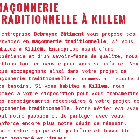
MAÇONNERIE
TRADITIONNELLE À KILLEM
’entreprise
Debruyne Bâtiment
vous propose ses
ervices en
maçonnerie traditionnelle
, si vous
abitez à
Killem
. Entreprise usant d’une
xpérience et d’un savoir-faire de qualité, nous
ettons tout en oeuvre pour vous satisfaire. Nou
ous accompagnons ainsi dans votre projet de
açonnerie traditionnelle
et sommes à l’écoute 
os besoins. Si vous habitez à
Killem
, nous
ommes à votre disposition pour vous transmettre
es renseignements nécessaires à votre projet d
açonnerie traditionnelle
. Notre métier est avan
out notre passion et le partager avec vous
enforce encore plus notre désir de réussir.
oute notre équipe est qualifiée et travaille
vec propreté et rigueur.