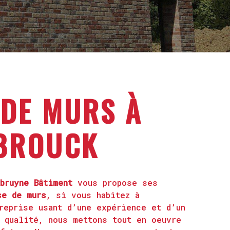
 DE MURS À
BROUCK
bruyne Bâtiment
vous propose ses
se de murs
, si vous habitez à
reprise usant d’une expérience et d’un
 qualité, nous mettons tout en oeuvre