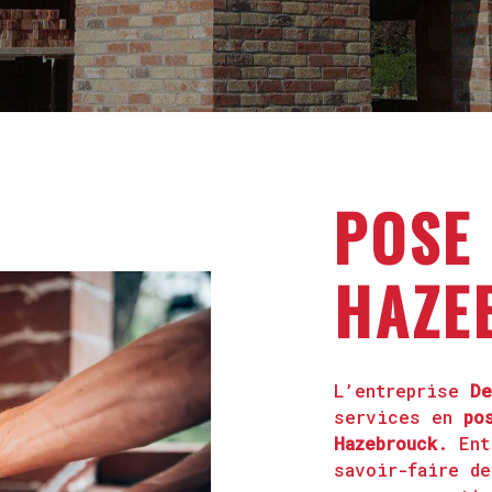
POSE
HAZE
L’entreprise
De
services en
po
Hazebrouck
. Ent
savoir-faire de