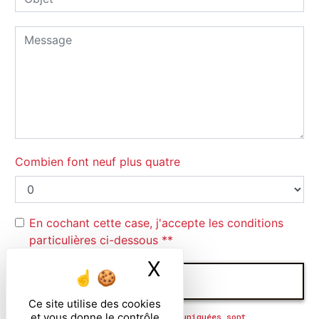
Combien font neuf plus quatre
En cochant cette case, j'accepte les conditions
particulières ci-dessous **
X
Masquer le ban
ENVOYER
Ce site utilise des cookies
et vous donne le contrôle
** Les données personnelles communiquées sont