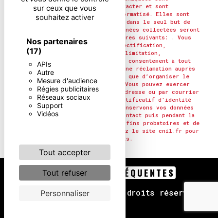
nécessaires aux fins de vous contacter et sont
sur ceux que vous
enregistrées dans un fichier informatisé. Elles sont
souhaitez activer
destinées à et ses sous-traitants dans le seul but de
répondre à votre message. Les données collectées seront
communiquées aux seuls destinataires suivants: . Vous
Nos partenaires
disposez de droits d’accès, de rectification,
(17)
d’effacement, de portabilité, de limitation,
d’opposition, de retrait de votre consentement à tout
APIs
moment et du droit d’introduire une réclamation auprès
Autre
d’une autorité de contrôle, ainsi que d’organiser le
Mesure d'audience
sort de vos données post-mortem. Vous pouvez exercer
Régies publicitaires
ces droits par voie postale à l'adresse ou par courrier
Réseaux sociaux
électronique à l'adresse . Un justificatif d'identité
Support
pourra vous être demandé. Nous conservons vos données
Vidéos
pendant la période de prise de contact puis pendant la
durée de prescription légale aux fins probatoires et de
gestion des contentieux. Consultez le site cnil.fr pour
plus d’informations sur vos droits.
Tout accepter
RECHERCHES FRÉQUENTES
Tout refuser
©
Vistalid
- 2026 - Tous droits réservés -
Personnaliser
Mentions légales