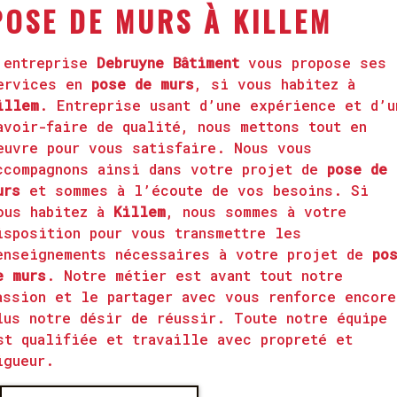
POSE DE MURS À KILLEM
’entreprise
Debruyne Bâtiment
vous propose ses
ervices en
pose de murs
, si vous habitez à
illem
. Entreprise usant d’une expérience et d’u
avoir-faire de qualité, nous mettons tout en
euvre pour vous satisfaire. Nous vous
ccompagnons ainsi dans votre projet de
pose de
urs
et sommes à l’écoute de vos besoins. Si
ous habitez à
Killem
, nous sommes à votre
isposition pour vous transmettre les
enseignements nécessaires à votre projet de
po
e murs
. Notre métier est avant tout notre
assion et le partager avec vous renforce encore
lus notre désir de réussir. Toute notre équipe
st qualifiée et travaille avec propreté et
igueur.